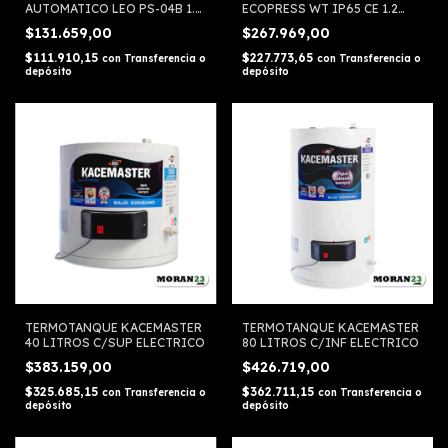
AUTOMATICO LEO PS-04B 1.5
ECOPRESS WT IP65 CE 1.2
BAR
BAR
$131.659,00
$267.969,00
$111.910,15
$227.773,65
con
Transferencia o
con
Transferencia o
depósito
depósito
TERMOTANQUE KACEMASTER
TERMOTANQUE KACEMASTER
40 LITROS C/SUP ELECTRICO
80 LITROS C/INF ELECTRICO
$383.159,00
$426.719,00
$325.685,15
$362.711,15
con
Transferencia o
con
Transferencia o
depósito
depósito