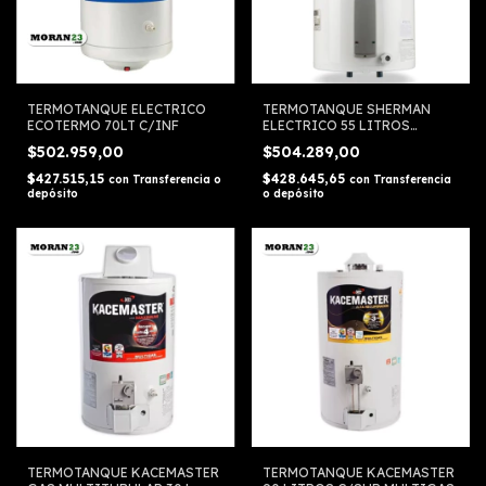
TERMOTANQUE ELECTRICO
TERMOTANQUE SHERMAN
ECOTERMO 70LT C/INF
ELECTRICO 55 LITROS
COLGAR C/INF
$502.959,00
$504.289,00
TECC055ESHK2
$427.515,15
$428.645,65
con
Transferencia o
con
Transferencia
depósito
o depósito
TERMOTANQUE KACEMASTER
TERMOTANQUE KACEMASTER