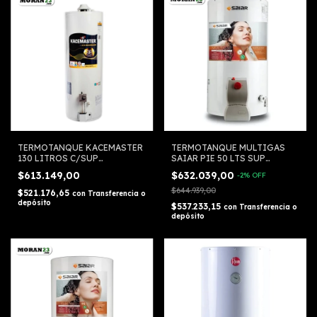
TERMOTANQUE KACEMASTER
TERMOTANQUE MULTIGAS
130 LITROS C/SUP
SAIAR PIE 50 LTS SUP
MULTIGAS
TPG050MSA
$613.149,00
$632.039,00
-
2
%
OFF
$644.939,00
$521.176,65
con
Transferencia o
depósito
$537.233,15
con
Transferencia o
depósito