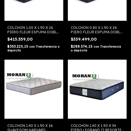
COLCHON 1.00 X 1.90 X 26
COLCHON 0.80 X 1.90 X 26
PIERO FLEUR ESPUMA DOBLE
PIERO FLEUR ESPUMA DOBLE
COSTURA
COSTURA
$415.559,00
$339.499,00
$353.225,15
$288.574,15
con
Transferencia o
con
Transferencia
depósito
o depósito
COLCHON 1.40 X 1.90 X 26
COLCHON 1.40 X 1.90 X 34
SUAVEGOM HARVARD
PIERO LEGRAND II RESORTE