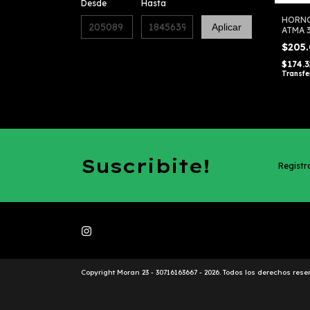
Desde
Hasta
HORNO
Aplicar
ATMA 
LTHGA
$205
$174.
Transfe
Suscribite!
Registra
Copyright Moran 23 - 30716163667 - 2026. Todos los derechos rese