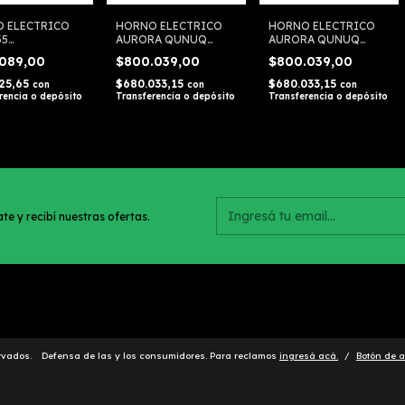
 ELECTRICO
HORNO ELECTRICO
HORNO ELECTRICO
35
AURORA QUNUQ
AURORA QUNUQ
B3024API
QHETG DE EMPOTRAR
HEME DE EMPOTRAR
.089,00
$800.039,00
$800.039,00
325,65
$680.033,15
$680.033,15
con
con
con
rencia o depósito
Transferencia o depósito
Transferencia o depósito
te y recibí nuestras ofertas.
rvados.
Defensa de las y los consumidores. Para reclamos
ingresá acá.
/
Botón de a