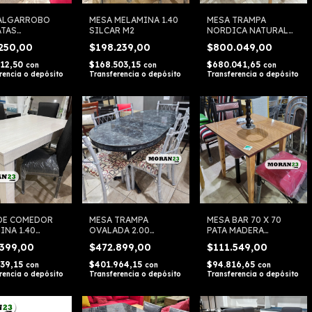
ALGARROBO
MESA MELAMINA 1.40
MESA TRAMPA
ATAS
SILCAR M2
NORDICA NATURAL
EADAS
90X160 A 200
.250,00
$198.239,00
$800.049,00
ORIENTAL
812,50
$168.503,15
$680.041,65
con
con
con
rencia o depósito
Transferencia o depósito
Transferencia o depósito
DE COMEDOR
MESA TRAMPA
MESA BAR 70 X 70
INA 1.40
OVALADA 2.00
PATA MADERA
O CORINA
FORMICA PATA
FORMICA TODO
.399,00
$472.899,00
$111.549,00
METALICA TODO
MESAS
MESAS
839,15
$401.964,15
$94.816,65
con
con
con
rencia o depósito
Transferencia o depósito
Transferencia o depósito