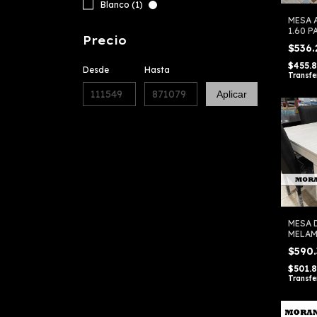
Blanco (1)
MESA 
1.60 P
Precio
TORN
$536
$455.
Desde
Hasta
Transfe
Aplicar
MESA 
MELAM
CHIAR
$590
$501.
Transfe