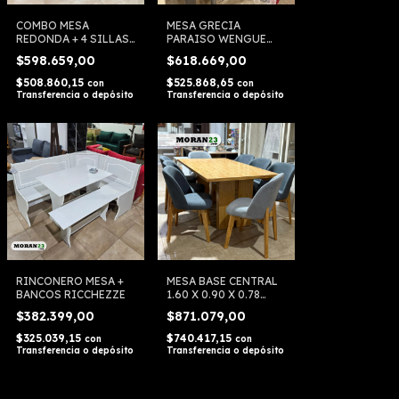
COMBO MESA
MESA GRECIA
REDONDA + 4 SILLAS
PARAISO WENGUE
NILO SILCAR
1.60 X 0.90 LUX
$598.659,00
$618.669,00
MARRON
AMOBLAMIENTOS
$508.860,15
$525.868,65
con
con
Transferencia o depósito
Transferencia o depósito
RINCONERO MESA +
MESA BASE CENTRAL
BANCOS RICCHEZZE
1.60 X 0.90 X 0.78
CONTEMPORANEA
$382.399,00
$871.079,00
ROBLE GENOUD
$325.039,15
$740.417,15
con
con
Transferencia o depósito
Transferencia o depósito