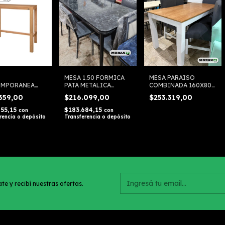
MESA 1.50 FORMICA
MESA PARAISO
EMPORANEA
PATA METALICA
COMBINADA 160X80
0.60 X 1.08
NEGRA TODO MESAS
ROBLE Y BLANCO
.359,00
$216.099,00
$253.319,00
D ROBLE
855,15
$183.684,15
con
con
rencia o depósito
Transferencia o depósito
te y recibí nuestras ofertas.