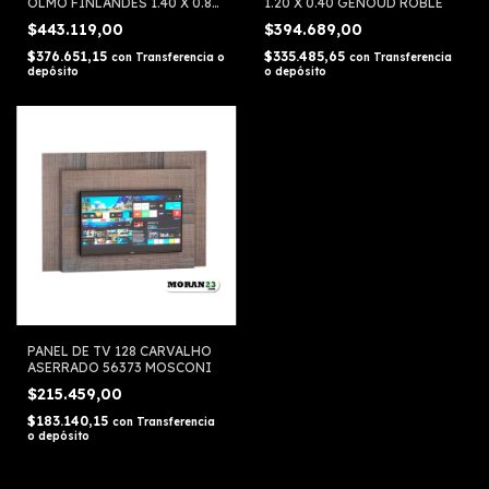
OLMO FINLANDES 1.40 X 0.80
1.20 X 0.40 GENOUD ROBLE
X 0.39 SILCAR
$443.119,00
$394.689,00
$376.651,15
$335.485,65
con
Transferencia o
con
Transferencia
depósito
o depósito
PANEL DE TV 128 CARVALHO
ASERRADO 56373 MOSCONI
$215.459,00
$183.140,15
con
Transferencia
o depósito