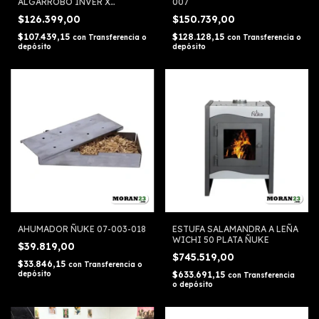
ALGARROBO INVER X
007
UNIDAD
$126.399,00
$150.739,00
$107.439,15
$128.128,15
con
Transferencia o
con
Transferencia o
depósito
depósito
AHUMADOR ÑUKE 07-003-018
ESTUFA SALAMANDRA A LEÑA
WICHI 50 PLATA ÑUKE
$39.819,00
$745.519,00
$33.846,15
con
Transferencia o
depósito
$633.691,15
con
Transferencia
o depósito