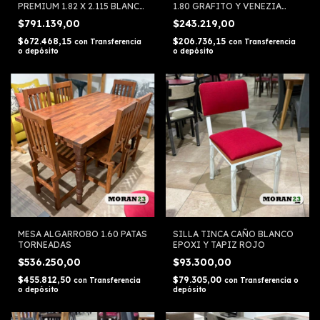
PREMIUM 1.82 X 2.115 BLANCO
1.80 GRAFITO Y VENEZIA
ORLANDI
1624 ORLANDI
$791.139,00
$243.219,00
$672.468,15
$206.736,15
con
Transferencia
con
Transferencia
o depósito
o depósito
MESA ALGARROBO 1.60 PATAS
SILLA TINCA CAÑO BLANCO
TORNEADAS
EPOXI Y TAPIZ ROJO
$536.250,00
$93.300,00
$455.812,50
$79.305,00
con
Transferencia
con
Transferencia o
o depósito
depósito