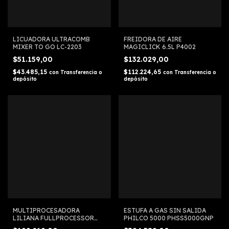
LICUADORA ULTRACOMB
FREIDORA DE AIRE
MIXER TO GO LC-2203
MAGICLICK 6.5L P4002
$51.159,00
$132.029,00
$43.485,15
$112.224,65
con
Transferencia o
con
Transferencia o
depósito
depósito
MULTIPROCESADORA
ESTUFA A GAS SIN SALIDA
LILIANA FULLPROCESSOR
PHILCO 5000 PHSS5000GNP
AAM780