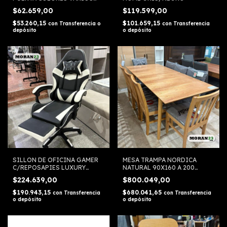
ORLANDI
$62.659,00
$119.599,00
$53.260,15
$101.659,15
con
Transferencia o
con
Transferencia
depósito
o depósito
SILLON DE OFICINA GAMER
MESA TRAMPA NORDICA
C/REPOSAPIES LUXURY
NATURAL 90X160 A 200
HOME NEGRA/BLANCO -
ORIENTAL
$224.639,00
$800.049,00
NEGRA/GRIS
$190.943,15
$680.041,65
con
Transferencia
con
Transferencia
o depósito
o depósito