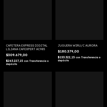
CAFETERA EXPRESS DIGITAL
JUGUERA WIRU/C AURORA
LILIANA CAFEXPERT AC985
$180.379,00
$309.679,00
$153.322,15
con
Transferencia o
$263.227,15
depósito
con
Transferencia o
depósito