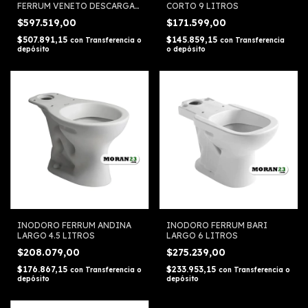
FERRUM VENETO DESCARGA
CORTO 9 LITROS
DUAL 6 LITROS
$597.519,00
$171.599,00
$507.891,15
$145.859,15
con
Transferencia o
con
Transferencia
depósito
o depósito
INODORO FERRUM ANDINA
INODORO FERRUM BARI
LARGO 4.5 LITROS
LARGO 6 LITROS
$208.079,00
$275.239,00
$176.867,15
$233.953,15
con
Transferencia o
con
Transferencia o
depósito
depósito