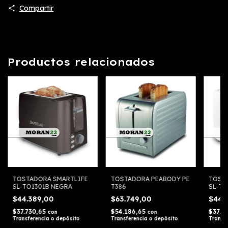
Compartir
Productos relacionados
TOSTADORA SMARTLIFE
TOSTADORA PEABODY PE
TOST
SL-TO1301B NEGRA
T386
SL-TO
$44.389,00
$63.749,00
$44.
$37.730,65
$54.186,65
$37.7
con
con
Transferencia o depósito
Transferencia o depósito
Transf