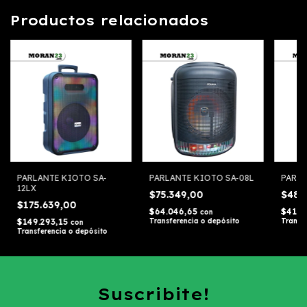
Productos relacionados
PARLANTE KIOTO SA-
PARLANTE KIOTO SA-08L
PARLA
12LX
$75.349,00
$48.
$175.639,00
$64.046,65
$41.0
con
$149.293,15
Transferencia o depósito
Transf
con
Transferencia o depósito
Suscribite!