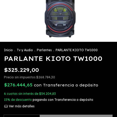
Inicio
.
Tv y Audio
.
Parlantes
.
PARLANTE KIOTO TW1000
PARLANTE KIOTO TW1000
$325.229,00
Precio sin impuestos
$268.784,30
$276.444,65
con
Transferencia o depósito
6
cuotas sin interés de
$54.204,83
15% de descuento
pagando con Transferencia o depósito
Ver más detalles