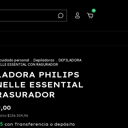
0
 cuidado personal
.
Depiladoras
.
DEPILADORA
ELLE ESSENTIAL CON RASURADOR
LADORA PHILIPS
NELLE ESSENTIAL
RASURADOR
9,00
estos
$136.304,96
65
con
Transferencia o depósito