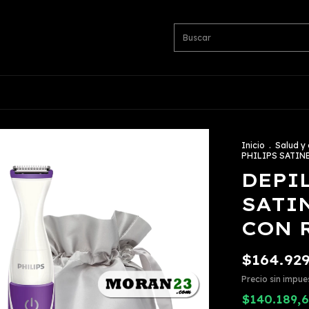
Inicio
.
Salud y
PHILIPS SATIN
DEPI
SATI
CON 
$164.92
Precio sin impu
$140.189,