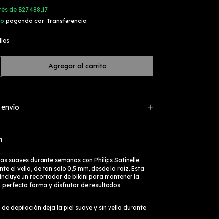
erés de
$27.488,17
to
pagando con Transferencia
lles
 envío
n
nas suaves durante semanas con Philips Satinelle.
te el vello, de tan solo 0,5 mm, desde la raíz. Esta
 incluye un recortador de bikini para mantener la
en perfecta forma y disfrutar de resultados
 de depilación deja la piel suave y sin vello durante