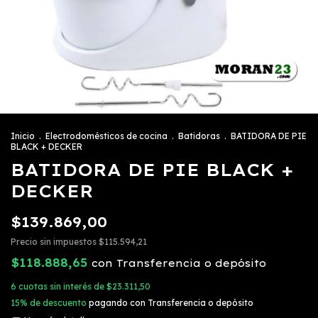
Inicio
.
Electrodomésticos de cocina
.
Batidoras
.
BATIDORA DE PIE
BLACK + DECKER
BATIDORA DE PIE BLACK +
DECKER
$139.869,00
Precio sin impuestos
$115.594,21
$118.888,65
con
Transferencia o depósito
6
cuotas sin interés de
$23.311,50
15% de descuento
pagando con Transferencia o depósito