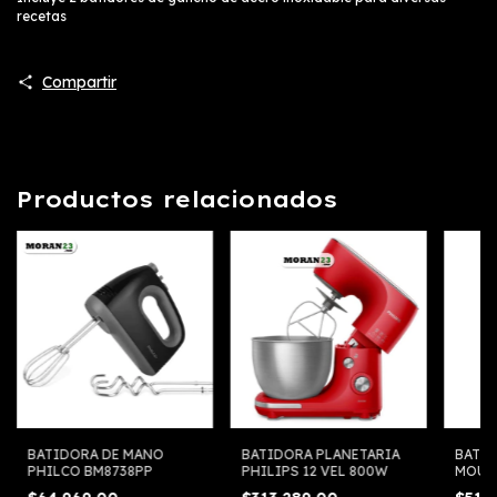
recetas
Compartir
Productos relacionados
BATIDORA DE MANO
BATIDORA PLANETARIA
BATI
PHILCO BM8738PP
PHILIPS 12 VEL 800W
MOULI