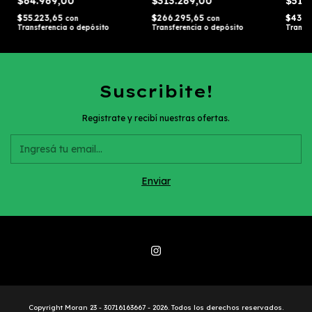
$64.969,00
$313.289,00
$51.
$55.223,65
$266.295,65
$43.6
con
con
Transferencia o depósito
Transferencia o depósito
Transf
Suscribite!
Registrate y recibí nuestras ofertas.
Copyright Moran 23 - 30716163667 - 2026. Todos los derechos reservados.